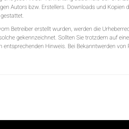
igen Autors bzw. Erstellers. Downloads und Kopien di
gestattet.
 vom Betreiber erstellt wurden, werden die Urheberrec
 solche gekennzeichnet. Sollten Sie trotzdem auf ein
n entsprechenden Hinweis. Bei Bekanntwerden von 