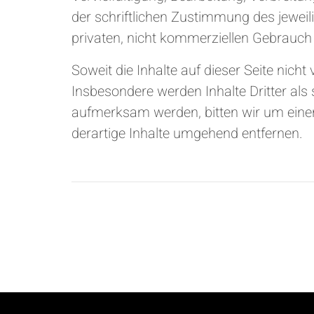
der schriftlichen Zustimmung des jeweil
privaten, nicht kommerziellen Gebrauch 
Soweit die Inhalte auf dieser Seite nicht
Insbesondere werden Inhalte Dritter als
aufmerksam werden, bitten wir um eine
derartige Inhalte umgehend entfernen.