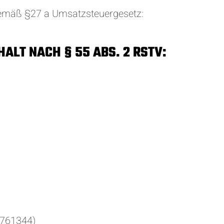
emäß §27 a Umsatzsteuergesetz:
ALT NACH § 55 ABS. 2 RSTV:
4761344)