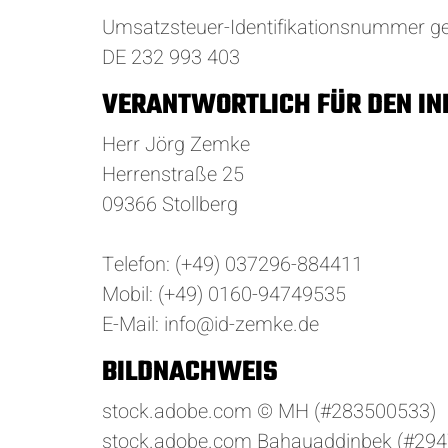
Umsatzsteuer-Identifikationsnummer g
DE 232 993 403
VERANTWORTLICH FÜR DEN INH
Herr Jörg Zemke
Herrenstraße 25
09366 Stollberg
Telefon: (+49) 037296-884411
Mobil: (+49) 0160-94749535
E-Mail: info@id-zemke.de
BILDNACHWEIS
stock.adobe.com © MH (#283500533)
stock.adobe.com Bahauaddinbek (#29